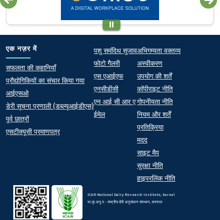
Quick links
Footer
एक नज़र में
पशु समंदिथ सुजाव
अभिगम्यता वक्तव्य
फोटो गैलरी
अस्वीकरण
At a Glance
सफलता की कहानियाँ
एस एआईएफ
उपयोग की शर्तें
प्रौद्योगिकियों का संचार किया गया
एनसीडीसी
कॉपीराइट नीति
आईएसओ
एन आई सी आर ए
गोपनीयता नीति
डेरी सूचना प्रणाली (डब्ल्यूआईडीएस)
ईमेल
नियम और शर्तें
पूर्व छात्रों
प्रतिक्रिया
एसटीक्यूसी प्रमाणपत्र
मदद
साइट मैप
सुरक्षा नीति
हाइपरलिंक नीति
ICAR-National Dairy Research Institute, Karnal
भा.कृ.अनु.प - राष्ट्रीय डेरी अनुसंधान संस्थान, करनाल