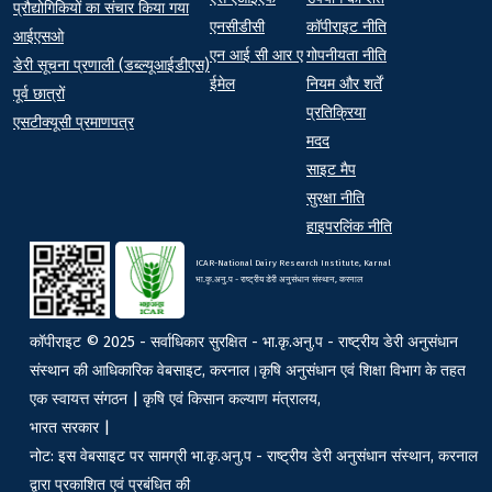
प्रौद्योगिकियों का संचार किया गया
एनसीडीसी
कॉपीराइट नीति
आईएसओ
एन आई सी आर ए
गोपनीयता नीति
डेरी सूचना प्रणाली (डब्ल्यूआईडीएस)
ईमेल
नियम और शर्तें
पूर्व छात्रों
प्रतिक्रिया
एसटीक्यूसी प्रमाणपत्र
मदद
साइट मैप
सुरक्षा नीति
हाइपरलिंक नीति
ICAR-National Dairy Research Institute, Karnal
भा.कृ.अनु.प - राष्ट्रीय डेरी अनुसंधान संस्थान, करनाल
कॉपीराइट © 2025 - सर्वाधिकार सुरक्षित - भा.कृ.अनु.प - राष्ट्रीय डेरी अनुसंधान
संस्थान की आधिकारिक वेबसाइट, करनाल।कृषि अनुसंधान एवं शिक्षा विभाग के तहत
एक स्वायत्त संगठन | कृषि एवं किसान कल्याण मंत्रालय,
भारत सरकार |
नोट: इस वेबसाइट पर सामग्री भा.कृ.अनु.प - राष्ट्रीय डेरी अनुसंधान संस्थान, करनाल
द्वारा प्रकाशित एवं प्रबंधित की