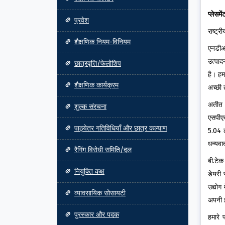
प्लेसमें
प्रवेश
राष्ट्
शैक्षणिक नियम-विनियम
एनडीआर
उत्पा
छात्रवृत्ति/फेलोशिप
है। हम
शैक्षणिक कार्यक्रम
अच्छी 
अतीत म
शुल्क संरचना
एसपीएक
पाठ्येतर गतिविधियाँ और छात्र कल्याण
5.04 
धन्यवा
रैगिंग विरोधी समिति/दल
बी.टेक
नियुक्ति कक्ष
डेयरी 
उद्योग
व्यावसायिक सोसायटी
अपनी इ
पुरस्कार और पदक
हमारे 