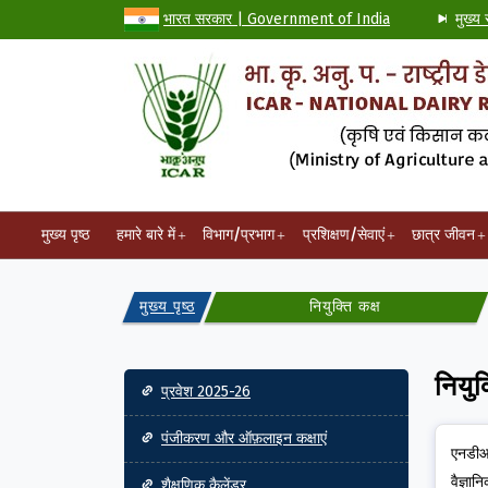
भारत सरकार | Government of India
मुख्य 
मुख्य पृष्ठ
हमारे बारे में
विभाग/प्रभाग
प्रशिक्षण/सेवाएं
छात्र जीवन
मुख्य पृष्ठ
नियुक्ति कक्ष
Main navigation
नियुक
प्रवेश 2025-26
पंजीकरण और ऑफ़लाइन कक्षाएं
एनडीआर
वैज्ञान
शैक्षणिक कैलेंडर