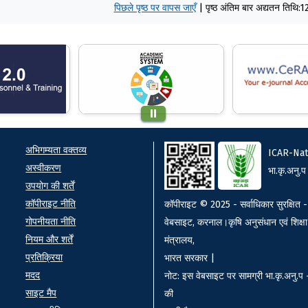
पिछले पृष्ठ पर वापस जाएँ
|
पृष्ठ अंतिम बार अद्यतन तिथ
ks
Footer
अभिगम्यता वक्तव्य
ICAR-Nat
अस्वीकरण
भा.कृ.अनु.प
उपयोग की शर्तें
कॉपीराइट नीति
कॉपीराइट © 2025 - सर्वाधिकार सुरक्षित - 
गोपनीयता नीति
वेबसाइट, करनाल।कृषि अनुसंधान एवं शिक्षा
नियम और शर्तें
मंत्रालय,
प्रतिक्रिया
भारत सरकार |
मदद
नोट: इस वेबसाइट पर सामग्री भा.कृ.अनु.प - 
साइट मैप
की