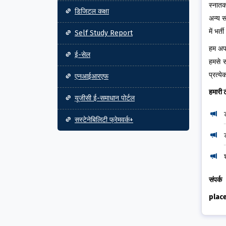
स्नातक
डिजिटल कक्षा
अन्य स
में भर्त
Self Study Report
हम अपन
ई-सेल
हमसे स
प्रत्य
एनआईआरएफ
हमारी 
यूजीसी ई-समाधान पोर्टल
सस्टेनेबिलिटी फ्रेमवर्क+
संपर्क
plac