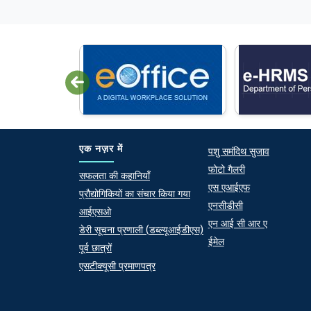
Quick lin
एक नज़र में
पशु समंदिथ सुजाव
फोटो गैलरी
At a Glance
सफलता की कहानियाँ
एस एआईएफ
प्रौद्योगिकियों का संचार किया गया
एनसीडीसी
आईएसओ
एन आई सी आर ए
डेरी सूचना प्रणाली (डब्ल्यूआईडीएस)
ईमेल
पूर्व छात्रों
एसटीक्यूसी प्रमाणपत्र