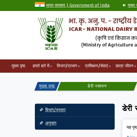
भारत सरकार | Government of India
मुख्य 
मुख्य पृष्ठ
हमारे बारे में
विभाग/प्रभाग
प्रशिक्षण/सेवाएं
छात्र जीवन
मुख्य पृष्ठ
डेरी रसायन
Main navigation
डेरी
विभाग/प्रभाग
अनुभाग
यह पृष्