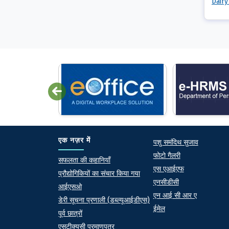
Dairy
Quick lin
एक नज़र में
पशु समंदिथ सुजाव
फोटो गैलरी
At a Glance
सफलता की कहानियाँ
एस एआईएफ
प्रौद्योगिकियों का संचार किया गया
एनसीडीसी
आईएसओ
एन आई सी आर ए
डेरी सूचना प्रणाली (डब्ल्यूआईडीएस)
ईमेल
पूर्व छात्रों
एसटीक्यूसी प्रमाणपत्र