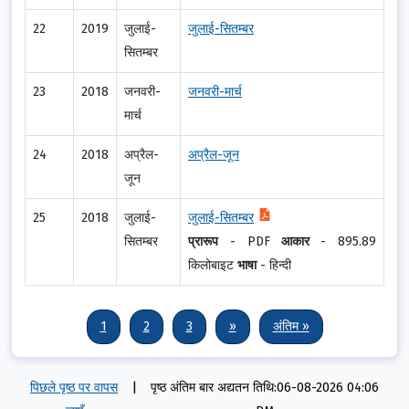
22
2019
जुलाई-
जुलाई-सितम्बर
सितम्बर
23
2018
जनवरी-
जनवरी-मार्च
मार्च
24
2018
अप्रैल-
अप्रैल-जून
जून
25
2018
जुलाई-
जुलाई-सितम्बर
सितम्बर
प्रारूप
-
PDF
आकार
-
895.89
किलोबाइट
भाषा
-
हिन्दी
Pagination
Current page
पृष्ठ
पृष्ठ
अगला पृष्ठ
Last page
1
2
3
››
अंतिम »
पिछले पृष्ठ पर वापस
|
पृष्ठ अंतिम बार अद्यतन तिथि:06-08-2026 04:06