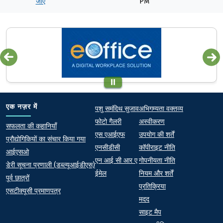
जाएँ
PM
Quick links
Footer
एक नज़र में
पशु समंदिथ सुजाव
अभिगम्यता वक्तव्य
फोटो गैलरी
अस्वीकरण
At a Glance
सफलता की कहानियाँ
एस एआईएफ
उपयोग की शर्तें
प्रौद्योगिकियों का संचार किया गया
एनसीडीसी
कॉपीराइट नीति
आईएसओ
एन आई सी आर ए
गोपनीयता नीति
डेरी सूचना प्रणाली (डब्ल्यूआईडीएस)
ईमेल
नियम और शर्तें
पूर्व छात्रों
प्रतिक्रिया
एसटीक्यूसी प्रमाणपत्र
मदद
साइट मैप