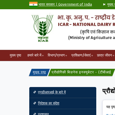
भारत सरकार | Government of India
मुख्य 
मुख्य पृष्ठ
हमारे बारे में
विभाग/प्रभाग
प्रशिक्षण/सेवाएं
छात्र जीवन
मुख्य पृष्ठ
प्रौद्योगिकी बिज़नेस इनक्यूबेटर - (टीबीआई)
Main navigation
प्रौ
एनडीआरआई के बारे में
निदेशक का संदेश
यह पृष्
प्रशासन