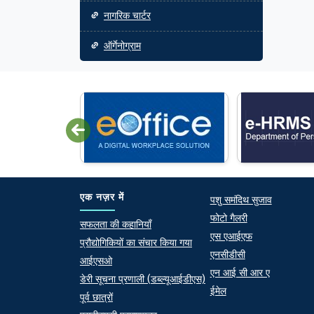
नागरिक चार्टर
ऑर्गेनोग्राम
Quick lin
एक नज़र में
पशु समंदिथ सुजाव
फोटो गैलरी
At a Glance
सफलता की कहानियाँ
एस एआईएफ
प्रौद्योगिकियों का संचार किया गया
एनसीडीसी
आईएसओ
एन आई सी आर ए
डेरी सूचना प्रणाली (डब्ल्यूआईडीएस)
ईमेल
पूर्व छात्रों