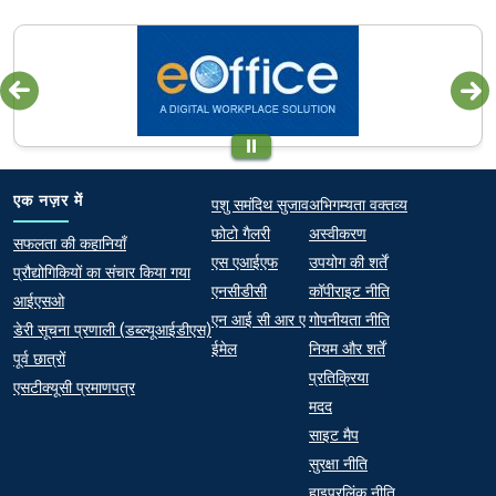
Quick links
Footer
एक नज़र में
पशु समंदिथ सुजाव
अभिगम्यता वक्तव्य
फोटो गैलरी
अस्वीकरण
At a Glance
सफलता की कहानियाँ
एस एआईएफ
उपयोग की शर्तें
प्रौद्योगिकियों का संचार किया गया
एनसीडीसी
कॉपीराइट नीति
आईएसओ
एन आई सी आर ए
गोपनीयता नीति
डेरी सूचना प्रणाली (डब्ल्यूआईडीएस)
ईमेल
नियम और शर्तें
पूर्व छात्रों
प्रतिक्रिया
एसटीक्यूसी प्रमाणपत्र
मदद
साइट मैप
सुरक्षा नीति
हाइपरलिंक नीति