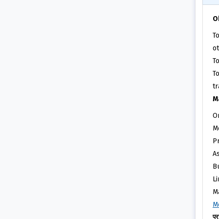
O
T
ot
T
T
t
Ma
O
M
P
As
B
L
M
M
प्र