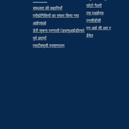
फोटो गैलरी
At a Glance
सफलता की कहानियाँ
एस एआईएफ
प्रौद्योगिकियों का संचार किया गया
एनसीडीसी
आईएसओ
एन आई सी आर ए
डेरी सूचना प्रणाली (डब्ल्यूआईडीएस)
ईमेल
पूर्व छात्रों
एसटीक्यूसी प्रमाणपत्र