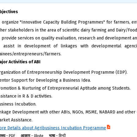
bjectives
o organize "Innovative Capacity Building Programmes" for farmers, e
her stakeholders in the area of scientific dairy farming and Dairy/Foo
o provide services on quality evaluation, research and development a
o assist in development of linkages with developmental agencie
rainees/entrepreneurs/farmers.
jor Activities of ABI
rganization of Entrepreneurship Development Programme (EDP).
entor Support for Developing a Business Idea.
romotion & Nurturing of Entrepreneurial Aptitude among Students.
sistance in R & D activities.
usiness Incubation.
inkage Development with other ABIs, NGOs, MSME, NABARD and other 
arket Assistance.
ore Details about Agribusiness Incubation Programme
ारूप
-
PDF
आकार
-
0byte
भाषा
-
हिन्दी