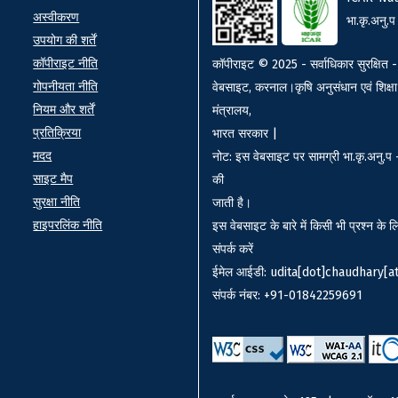
अस्वीकरण
भा.कृ.अनु.प
उपयोग की शर्तें
कॉपीराइट नीति
कॉपीराइट © 2025 - सर्वाधिकार सुरक्षित - 
गोपनीयता नीति
वेबसाइट, करनाल।कृषि अनुसंधान एवं शिक्षा
नियम और शर्तें
मंत्रालय,
प्रतिक्रिया
भारत सरकार |
मदद
नोट: इस वेबसाइट पर सामग्री भा.कृ.अनु.प - 
साइट मैप
की
सुरक्षा नीति
जाती है।
हाइपरलिंक नीति
इस वेबसाइट के बारे में किसी भी प्रश्न के ल
संपर्क करें
ईमेल आईडी: udita[dot]chaudhary[at
संपर्क नंबर: +91-01842259691