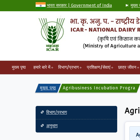
भारत सरकार | Government of India
मुख्य 
मुख्य पृष्ठ
हमारे बारे में
विभाग/प्रभाग
प्रशिक्षण/सेवाएं
छात्र जीवन
मुख्य पृष्ठ
Agribusiness Incubation Progra
Main navigation
Agr
विभाग/प्रभाग
अनुभाग
A