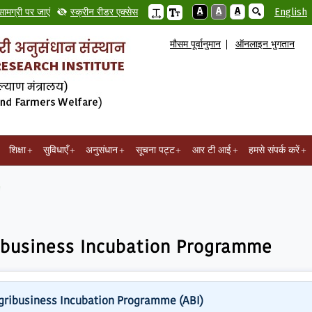
A
A
A
सामग्री पर जाएं
स्क्रीन रीडर एक्सेस
English
मौसम पूर्वानुमान
ऑनलाइन भुगतान
शिक्षा
सुविधाएँ
अनुसंधान
सूचना पट्ट
आर टी आई
हमसे संपर्क करें
mme
ibusiness Incubation Programme
gribusiness Incubation Programme (ABI)