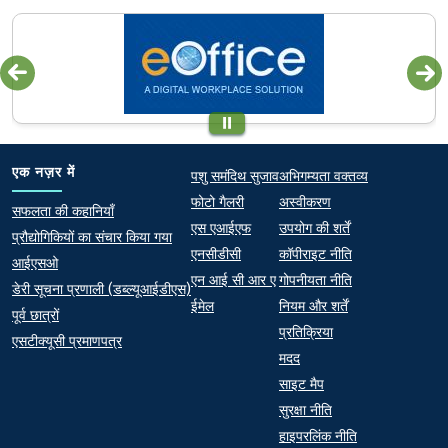
Quick links
Footer
एक नज़र में
पशु समंदिथ सुजाव
अभिगम्यता वक्तव्य
फोटो गैलरी
अस्वीकरण
At a Glance
सफलता की कहानियाँ
एस एआईएफ
उपयोग की शर्तें
प्रौद्योगिकियों का संचार किया गया
एनसीडीसी
कॉपीराइट नीति
आईएसओ
एन आई सी आर ए
गोपनीयता नीति
डेरी सूचना प्रणाली (डब्ल्यूआईडीएस)
ईमेल
नियम और शर्तें
पूर्व छात्रों
प्रतिक्रिया
एसटीक्यूसी प्रमाणपत्र
मदद
साइट मैप
सुरक्षा नीति
हाइपरलिंक नीति