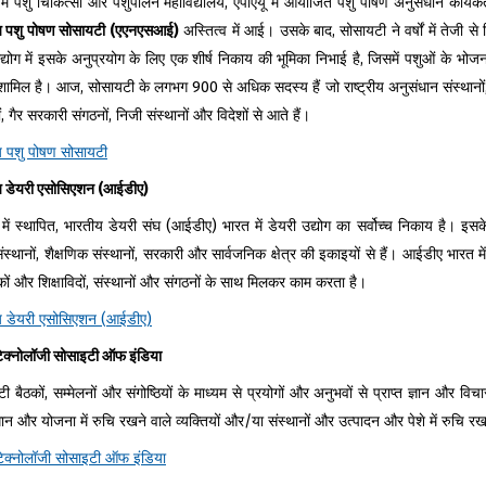
ें पशु चिकित्सा और पशुपालन महाविद्यालय, एपीएयू में आयोजित पशु पोषण अनुसंधान कार्यकर्ता
य पशु पोषण सोसायटी (एएनएसआई)
अस्तित्व में आई। उसके बाद, सोसायटी ने वर्षों में तेज
द्योग में इसके अनुप्रयोग के लिए एक शीर्ष निकाय की भूमिका निभाई है, जिसमें पशुओं के भोजन
ामिल है। आज, सोसायटी के लगभग 900 से अधिक सदस्य हैं जो राष्ट्रीय अनुसंधान संस्थानों, राज्य
, गैर सरकारी संगठनों, निजी संस्थानों और विदेशों से आते हैं।
य पशु पोषण सोसायटी
य डेयरी एसोसिएशन (आईडीए)
ें स्थापित, भारतीय डेयरी संघ (आईडीए) भारत में डेयरी उद्योग का सर्वोच्च निकाय है। इसके स
ंस्थानों, शैक्षणिक संस्थानों, सरकारी और सार्वजनिक क्षेत्र की इकाइयों से हैं। आईडीए भारत में
निकों और शिक्षाविदों, संस्थानों और संगठनों के साथ मिलकर काम करता है।
य डेयरी एसोसिएशन (आईडीए)
टेक्नोलॉजी सोसाइटी ऑफ इंडिया
ी बैठकों, सम्मेलनों और संगोष्ठियों के माध्यम से प्रयोगों और अनुभवों से प्राप्त ज्ञान और
ान और योजना में रुचि रखने वाले व्यक्तियों और/या संस्थानों और उत्पादन और पेशे में रुचि 
टेक्नोलॉजी सोसाइटी ऑफ इंडिया