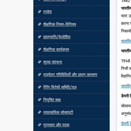
1982 म
भारती
प्रवेश
चारा उ
करना श
शैक्षणिक नियम-विनियम
निकायों
छात्रवृत्ति/फेलोशिप
भारती
शैक्षणिक कार्यक्रम
भारती
1948 म
शुल्क संरचना
निजी स
पाठ्येतर गतिविधियाँ और छात्र कल्याण
वैज्ञा
भारती
रैगिंग विरोधी समिति/दल
डेयरी 
नियुक्ति कक्ष
सोसायट
व्यावसायिक सोसायटी
अनुसंध
डेयरी 
पुरस्कार और पदक