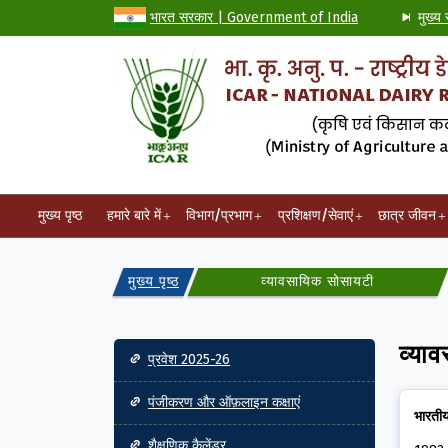
भारत सरकार | Government of India
मुख्य 
मुख्य पृष्ठ
हमारे बारे में
विभाग/प्रभाग
प्रशिक्षण/सेवाएं
छात्र जीवन
मुख्य पृष्ठ
व्यावसायिक सोसायटी
Main navigation
व्या
प्रवेश 2025-26
पंजीकरण और ऑफ़लाइन कक्षाएं
भारतीय
शैक्षणिक कैलेंडर