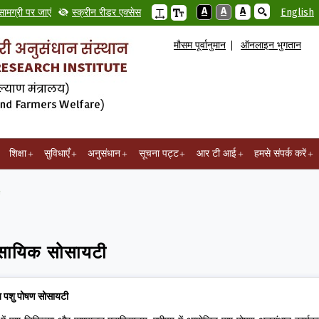
A
A
A
सामग्री पर जाएं
स्क्रीन रीडर एक्सेस
English
मौसम पूर्वानुमान
ऑनलाइन भुगतान
शिक्षा
सुविधाएँ
अनुसंधान
सूचना पट्ट
आर टी आई
हमसे संपर्क करें
वसायिक सोसायटी
 पशु पोषण सोसायटी