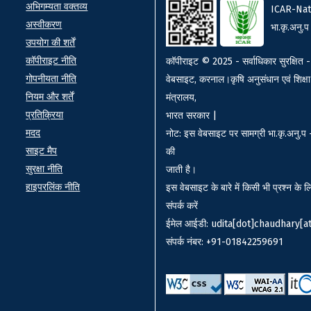
ks
Footer
अभिगम्यता वक्तव्य
ICAR-Nat
अस्वीकरण
भा.कृ.अनु.प
उपयोग की शर्तें
कॉपीराइट नीति
कॉपीराइट © 2025 - सर्वाधिकार सुरक्षित - 
गोपनीयता नीति
वेबसाइट, करनाल।कृषि अनुसंधान एवं शिक्षा
नियम और शर्तें
मंत्रालय,
प्रतिक्रिया
भारत सरकार |
मदद
नोट: इस वेबसाइट पर सामग्री भा.कृ.अनु.प - 
साइट मैप
की
सुरक्षा नीति
जाती है।
हाइपरलिंक नीति
इस वेबसाइट के बारे में किसी भी प्रश्न के ल
संपर्क करें
ईमेल आईडी: udita[dot]chaudhary[at
संपर्क नंबर: +91-01842259691