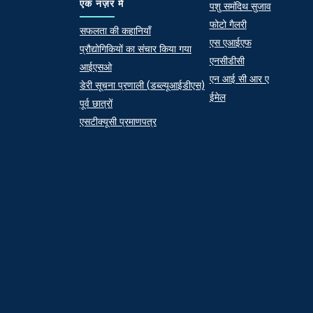
Quick lin
एक नज़र में
पशु समंदिथ सुजाव
फोटो गैलरी
At a Glance
सफलता की कहानियाँ
एस एआईएफ
प्रौद्योगिकियों का संचार किया गया
एनसीडीसी
आईएसओ
एन आई सी आर ए
डेरी सूचना प्रणाली (डब्ल्यूआईडीएस)
ईमेल
पूर्व छात्रों
एसटीक्यूसी प्रमाणपत्र