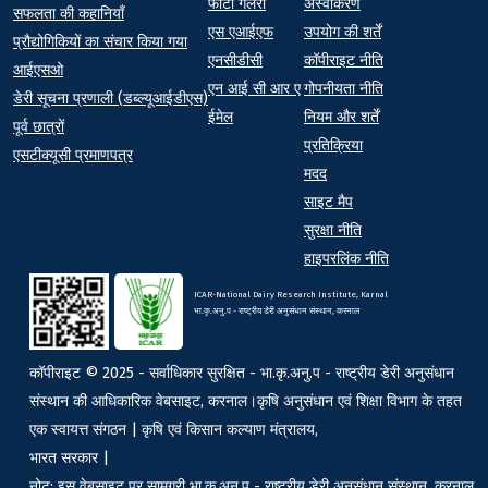
फोटो गैलरी
अस्वीकरण
At a Glance
सफलता की कहानियाँ
एस एआईएफ
उपयोग की शर्तें
प्रौद्योगिकियों का संचार किया गया
एनसीडीसी
कॉपीराइट नीति
आईएसओ
एन आई सी आर ए
गोपनीयता नीति
डेरी सूचना प्रणाली (डब्ल्यूआईडीएस)
ईमेल
नियम और शर्तें
पूर्व छात्रों
प्रतिक्रिया
एसटीक्यूसी प्रमाणपत्र
मदद
साइट मैप
सुरक्षा नीति
हाइपरलिंक नीति
ICAR-National Dairy Research Institute, Karnal
भा.कृ.अनु.प - राष्ट्रीय डेरी अनुसंधान संस्थान, करनाल
कॉपीराइट © 2025 - सर्वाधिकार सुरक्षित - भा.कृ.अनु.प - राष्ट्रीय डेरी अनुसंधान
संस्थान की आधिकारिक वेबसाइट, करनाल।कृषि अनुसंधान एवं शिक्षा विभाग के तहत
एक स्वायत्त संगठन | कृषि एवं किसान कल्याण मंत्रालय,
भारत सरकार |
नोट: इस वेबसाइट पर सामग्री भा.कृ.अनु.प - राष्ट्रीय डेरी अनुसंधान संस्थान, करनाल