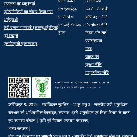
फोटो गैलरी
अस्वीकरण
At a Glance
सफलता की कहानियाँ
एस एआईएफ
उपयोग की शर्तें
प्रौद्योगिकियों का संचार किया गया
एनसीडीसी
कॉपीराइट नीति
आईएसओ
एन आई सी आर ए
गोपनीयता नीति
डेरी सूचना प्रणाली (डब्ल्यूआईडीएस)
ईमेल
नियम और शर्तें
पूर्व छात्रों
प्रतिक्रिया
एसटीक्यूसी प्रमाणपत्र
मदद
साइट मैप
सुरक्षा नीति
हाइपरलिंक नीति
ICAR-National Dairy Research Institute, Karnal
भा.कृ.अनु.प - राष्ट्रीय डेरी अनुसंधान संस्थान, करनाल
कॉपीराइट © 2025 - सर्वाधिकार सुरक्षित - भा.कृ.अनु.प - राष्ट्रीय डेरी अनुसंधान
संस्थान की आधिकारिक वेबसाइट, करनाल।कृषि अनुसंधान एवं शिक्षा विभाग के तहत
एक स्वायत्त संगठन | कृषि एवं किसान कल्याण मंत्रालय,
भारत सरकार |
नोट: इस वेबसाइट पर सामग्री भा.कृ.अनु.प - राष्ट्रीय डेरी अनुसंधान संस्थान, करनाल