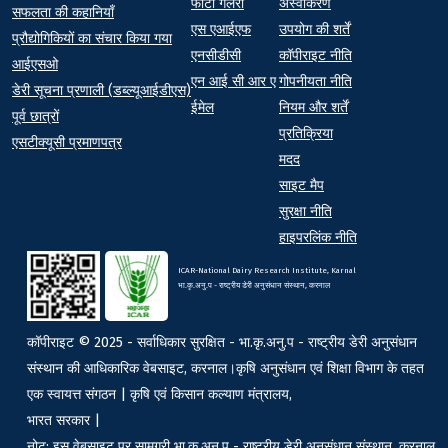
फोटो गैलरी
अस्वीकरण
At a Glance
सफलता की कहानियाँ
एस एआईएफ
उपयोग की शर्तें
प्रौद्योगिकियों का संचार किया गया
एनसीडीसी
कॉपीराइट नीति
आईएसओ
एन आई सी आर ए
गोपनीयता नीति
डेरी सूचना प्रणाली (डब्ल्यूआईडीएस)
ईमेल
नियम और शर्तें
पूर्व छात्रों
प्रतिक्रिया
एसटीक्यूसी प्रमाणपत्र
मदद
साइट मैप
सुरक्षा नीति
हाइपरलिंक नीति
ICAR-National Dairy Research Institute, Karnal
भा.कृ.अनु.प - राष्ट्रीय डेरी अनुसंधान संस्थान, करनाल
कॉपीराइट © 2025 - सर्वाधिकार सुरक्षित - भा.कृ.अनु.प - राष्ट्रीय डेरी अनुसंधान
संस्थान की आधिकारिक वेबसाइट, करनाल।कृषि अनुसंधान एवं शिक्षा विभाग के तहत
एक स्वायत्त संगठन | कृषि एवं किसान कल्याण मंत्रालय,
भारत सरकार |
नोट: इस वेबसाइट पर सामग्री भा.कृ.अनु.प - राष्ट्रीय डेरी अनुसंधान संस्थान, करनाल