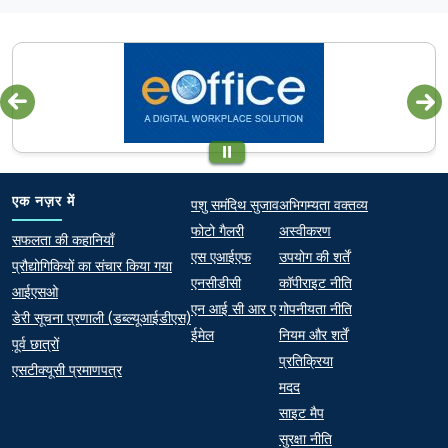
Quick links
Footer
एक नज़र में
पशु समंदिथ सुजाव
अभिगम्यता वक्तव्य
फोटो गैलरी
अस्वीकरण
At a Glance
सफलता की कहानियाँ
एस एआईएफ
उपयोग की शर्तें
प्रौद्योगिकियों का संचार किया गया
एनसीडीसी
कॉपीराइट नीति
आईएसओ
एन आई सी आर ए
गोपनीयता नीति
डेरी सूचना प्रणाली (डब्ल्यूआईडीएस)
ईमेल
नियम और शर्तें
पूर्व छात्रों
प्रतिक्रिया
एसटीक्यूसी प्रमाणपत्र
मदद
साइट मैप
सुरक्षा नीति