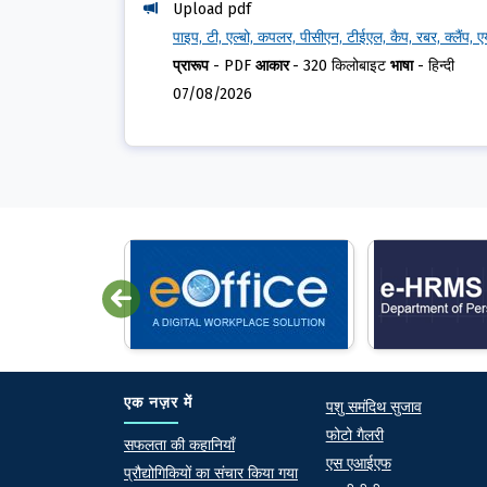
Upload pdf
पाइप, टी, एल्बो, कपलर, पीसीएन, टीईएल, कैप, रबर, क्लैंप, ए
प्रारूप
-
PDF
आकार
-
320 किलोबाइट
भाषा
-
हिन्दी
07/08/2026
Quick lin
एक नज़र में
पशु समंदिथ सुजाव
फोटो गैलरी
At a Glance
सफलता की कहानियाँ
एस एआईएफ
प्रौद्योगिकियों का संचार किया गया