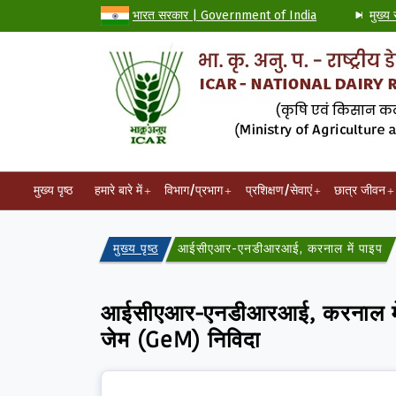
भारत सरकार | Government of India
मुख्य 
मुख्य पृष्ठ
हमारे बारे में
विभाग/प्रभाग
प्रशिक्षण/सेवाएं
छात्र जीवन
मुख्य पृष्ठ
आईसीएआर-एनडीआरआई, करनाल में पाइप, टी, एल
आईसीएआर-एनडीआरआई, करनाल में पाइप
जेम (GeM) निविदा