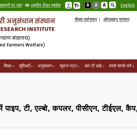
A
A
A
सामग्री पर जाएं
स्क्रीन रीडर एक्सेस
English
मौसम पूर्वानुमान
ऑनलाइन भुगतान
शिक्षा
सुविधाएँ
अनुसंधान
सूचना पट्ट
आर टी आई
हमसे संपर्क करें
्बो, कपलर, पीसीएन, टीईएल, कैप, रबर, क्लैंप, एयर वाल्व के संब...
, टी, एल्बो, कपलर, पीसीएन, टीईएल, कैप, रबर,