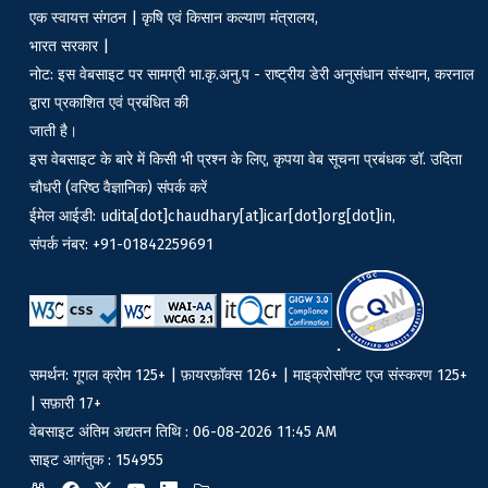
एक स्वायत्त संगठन | कृषि एवं किसान कल्याण मंत्रालय,
भारत सरकार |
नोट: इस वेबसाइट पर सामग्री भा.कृ.अनु.प - राष्ट्रीय डेरी अनुसंधान संस्थान, करनाल
द्वारा प्रकाशित एवं प्रबंधित की
जाती है।
इस वेबसाइट के बारे में किसी भी प्रश्न के लिए, कृपया वेब सूचना प्रबंधक डॉ. उदिता
चौधरी (वरिष्ठ वैज्ञानिक) संपर्क करें
ईमेल आईडी: udita[dot]chaudhary[at]icar[dot]org[dot]in,
संपर्क नंबर: +91-01842259691
समर्थन: गूगल क्रोम 125+ | फ़ायरफ़ॉक्स 126+ | माइक्रोसॉफ्ट एज संस्करण 125+
| सफ़ारी 17+
वेबसाइट अंतिम अद्यतन तिथि : 06-08-2026 11:45 AM
साइट आगंतुक : 154955