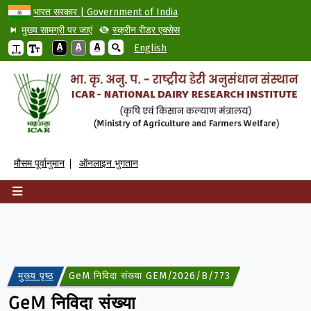
भारत सरकार | Government of India
मुख्य सामग्री पर जाएं
स्क्रीन रीडर एक्सेस
A
A
A
English
मौसम पूर्वानुमान
ऑनलाइन भुगतान
मुख्य पृष्ठ
GeM निविदा संख्या GEM/2026/B/7734080 के अंतर्गत ट्र
GeM निविदा संख्या