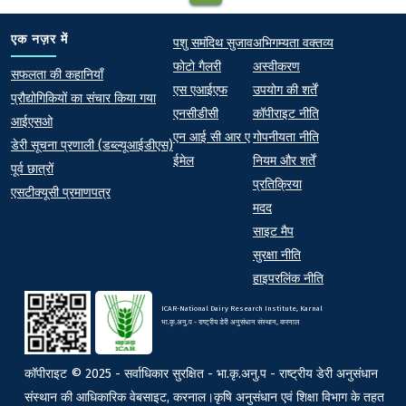
Quick links
Footer
एक नज़र में
पशु समंदिथ सुजाव
अभिगम्यता वक्तव्य
फोटो गैलरी
अस्वीकरण
At a Glance
सफलता की कहानियाँ
एस एआईएफ
उपयोग की शर्तें
प्रौद्योगिकियों का संचार किया गया
एनसीडीसी
कॉपीराइट नीति
आईएसओ
एन आई सी आर ए
गोपनीयता नीति
डेरी सूचना प्रणाली (डब्ल्यूआईडीएस)
ईमेल
नियम और शर्तें
पूर्व छात्रों
प्रतिक्रिया
एसटीक्यूसी प्रमाणपत्र
मदद
साइट मैप
सुरक्षा नीति
हाइपरलिंक नीति
ICAR-National Dairy Research Institute, Karnal
भा.कृ.अनु.प - राष्ट्रीय डेरी अनुसंधान संस्थान, करनाल
कॉपीराइट © 2025 - सर्वाधिकार सुरक्षित - भा.कृ.अनु.प - राष्ट्रीय डेरी अनुसंधान
संस्थान की आधिकारिक वेबसाइट, करनाल।कृषि अनुसंधान एवं शिक्षा विभाग के तहत