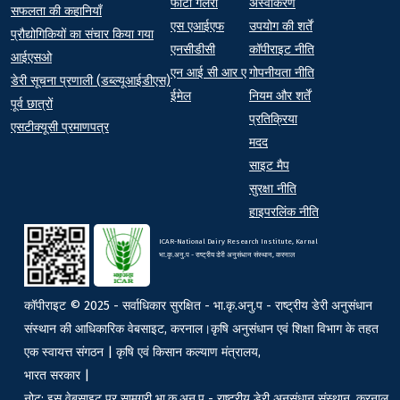
फोटो गैलरी
अस्वीकरण
At a Glance
सफलता की कहानियाँ
एस एआईएफ
उपयोग की शर्तें
प्रौद्योगिकियों का संचार किया गया
एनसीडीसी
कॉपीराइट नीति
आईएसओ
एन आई सी आर ए
गोपनीयता नीति
डेरी सूचना प्रणाली (डब्ल्यूआईडीएस)
ईमेल
नियम और शर्तें
पूर्व छात्रों
प्रतिक्रिया
एसटीक्यूसी प्रमाणपत्र
मदद
साइट मैप
सुरक्षा नीति
हाइपरलिंक नीति
ICAR-National Dairy Research Institute, Karnal
भा.कृ.अनु.प - राष्ट्रीय डेरी अनुसंधान संस्थान, करनाल
कॉपीराइट © 2025 - सर्वाधिकार सुरक्षित - भा.कृ.अनु.प - राष्ट्रीय डेरी अनुसंधान
संस्थान की आधिकारिक वेबसाइट, करनाल।कृषि अनुसंधान एवं शिक्षा विभाग के तहत
एक स्वायत्त संगठन | कृषि एवं किसान कल्याण मंत्रालय,
भारत सरकार |
नोट: इस वेबसाइट पर सामग्री भा.कृ.अनु.प - राष्ट्रीय डेरी अनुसंधान संस्थान, करनाल