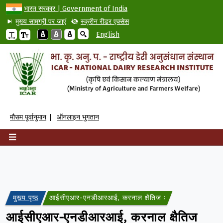
भारत सरकार | Government of India
मुख्य सामग्री पर जाएं
स्क्रीन रीडर एक्सेस
A
A
A
English
मौसम पूर्वानुमान
ऑनलाइन भुगतान
मुख्य पृष्ठ
आईसीएआर-एनडीआरआई, करनाल क्षैतिज ऑटोक्लेव के संबंध में
आईसीएआर-एनडीआरआई, करनाल क्षैतिज