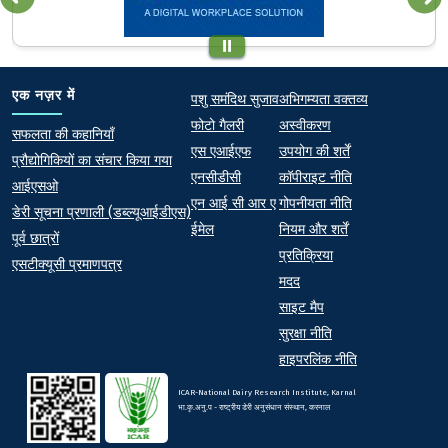
Quick links
Footer
एक नज़र में
पशु समंदिथ सुजाव
अभिगम्यता वक्तव्य
फोटो गैलरी
अस्वीकरण
At a Glance
सफलता की कहानियाँ
एस एआईएफ
उपयोग की शर्तें
प्रौद्योगिकियों का संचार किया गया
एनसीडीसी
कॉपीराइट नीति
आईएसओ
एन आई सी आर ए
गोपनीयता नीति
डेरी सूचना प्रणाली (डब्ल्यूआईडीएस)
ईमेल
नियम और शर्तें
पूर्व छात्रों
प्रतिक्रिया
एसटीक्यूसी प्रमाणपत्र
मदद
साइट मैप
सुरक्षा नीति
हाइपरलिंक नीति
ICAR-National Dairy Research Institute, Karnal
भा.कृ.अनु.प - राष्ट्रीय डेरी अनुसंधान संस्थान, करनाल