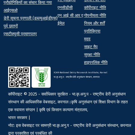
प्रौद्योगिकियों का संचार किया गया
एनसीडीसी
कॉपीराइट नीति
आईएसओ
एन आई सी आर ए
गोपनीयता नीति
डेरी सूचना प्रणाली (डब्ल्यूआईडीएस)
ईमेल
नियम और शर्तें
पूर्व छात्रों
प्रतिक्रिया
एसटीक्यूसी प्रमाणपत्र
मदद
साइट मैप
सुरक्षा नीति
हाइपरलिंक नीति
ICAR-National Dairy Research Institute, Karnal
भा.कृ.अनु.प - राष्ट्रीय डेरी अनुसंधान संस्थान, करनाल
कॉपीराइट © 2025 - सर्वाधिकार सुरक्षित - भा.कृ.अनु.प - राष्ट्रीय डेरी अनुसंधान
संस्थान की आधिकारिक वेबसाइट, करनाल।कृषि अनुसंधान एवं शिक्षा विभाग के तहत
एक स्वायत्त संगठन | कृषि एवं किसान कल्याण मंत्रालय,
भारत सरकार |
नोट: इस वेबसाइट पर सामग्री भा.कृ.अनु.प - राष्ट्रीय डेरी अनुसंधान संस्थान, करनाल
द्वारा प्रकाशित एवं प्रबंधित की