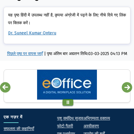
यह पृष्ठ हिंदी में उपलब्ध नहीं है, कृपया अंग्रेजी में पढ़ने के लिए नीचे दिये गए लिंक
पर क्लिक करें।
Dr. Suneel Kumar Onteru
पिछले पृष्ठ पर वापस जाएँ
|
पृष्ठ अंतिम बार अद्यतन तिथि:03-03-2025 04:13 PM
Quick links
Footer
एक नज़र में
पशु समंदिथ सुजाव
अभिगम्यता वक्तव्य
फोटो गैलरी
अस्वीकरण
At a Glance
सफलता की कहानियाँ
एस एआईएफ
उपयोग की शर्तें