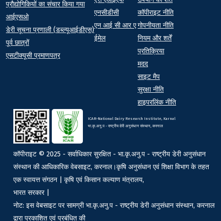
प्रौद्योगिकियों का संचार किया गया
एनसीडीसी
कॉपीराइट नीति
आईएसओ
एन आई सी आर ए
गोपनीयता नीति
डेरी सूचना प्रणाली (डब्ल्यूआईडीएस)
ईमेल
नियम और शर्तें
पूर्व छात्रों
प्रतिक्रिया
एसटीक्यूसी प्रमाणपत्र
मदद
साइट मैप
सुरक्षा नीति
हाइपरलिंक नीति
ICAR-National Dairy Research Institute, Karnal
भा.कृ.अनु.प - राष्ट्रीय डेरी अनुसंधान संस्थान, करनाल
कॉपीराइट © 2025 - सर्वाधिकार सुरक्षित - भा.कृ.अनु.प - राष्ट्रीय डेरी अनुसंधान
संस्थान की आधिकारिक वेबसाइट, करनाल।कृषि अनुसंधान एवं शिक्षा विभाग के तहत
एक स्वायत्त संगठन | कृषि एवं किसान कल्याण मंत्रालय,
भारत सरकार |
नोट: इस वेबसाइट पर सामग्री भा.कृ.अनु.प - राष्ट्रीय डेरी अनुसंधान संस्थान, करनाल
द्वारा प्रकाशित एवं प्रबंधित की