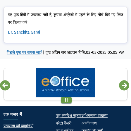
यह पृष्ठ हिंदी में उपलब्ध नहीं है, कृपया अंग्रेजी में पढ़ने के लिए नीचे दिये गए लिंक
पर क्लिक करें।
Dr. Sanchita Garai
पिछले पृष्ठ पर वापस जाएँ
|
पृष्ठ अंतिम बार अद्यतन तिथि:03-03-2025 05:05 PM
Quick links
Footer
एक नज़र में
पशु समंदिथ सुजाव
अभिगम्यता वक्तव्य
फोटो गैलरी
अस्वीकरण
At a Glance
सफलता की कहानियाँ
एस एआईएफ
उपयोग की शर्तें