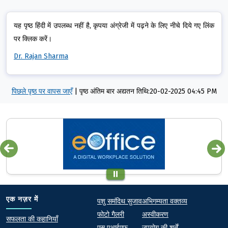
यह पृष्ठ हिंदी में उपलब्ध नहीं है, कृपया अंग्रेजी में पढ़ने के लिए नीचे दिये गए लिंक
पर क्लिक करें।
Dr. Rajan Sharma
पिछले पृष्ठ पर वापस जाएँ
|
पृष्ठ अंतिम बार अद्यतन तिथि:20-02-2025 04:45 PM
Quick links
Footer
एक नज़र में
पशु समंदिथ सुजाव
अभिगम्यता वक्तव्य
फोटो गैलरी
अस्वीकरण
At a Glance
सफलता की कहानियाँ
एस एआईएफ
उपयोग की शर्तें