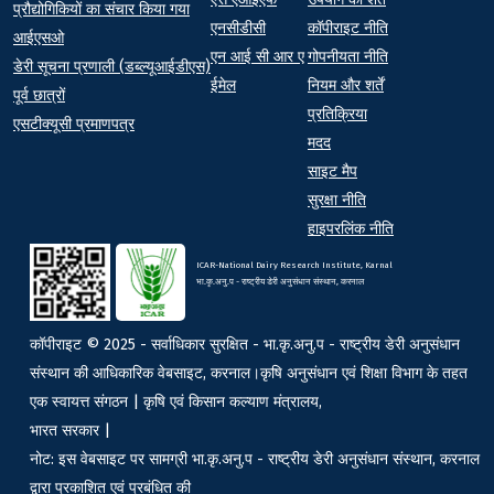
प्रौद्योगिकियों का संचार किया गया
एनसीडीसी
कॉपीराइट नीति
आईएसओ
एन आई सी आर ए
गोपनीयता नीति
डेरी सूचना प्रणाली (डब्ल्यूआईडीएस)
ईमेल
नियम और शर्तें
पूर्व छात्रों
प्रतिक्रिया
एसटीक्यूसी प्रमाणपत्र
मदद
साइट मैप
सुरक्षा नीति
हाइपरलिंक नीति
ICAR-National Dairy Research Institute, Karnal
भा.कृ.अनु.प - राष्ट्रीय डेरी अनुसंधान संस्थान, करनाल
कॉपीराइट © 2025 - सर्वाधिकार सुरक्षित - भा.कृ.अनु.प - राष्ट्रीय डेरी अनुसंधान
संस्थान की आधिकारिक वेबसाइट, करनाल।कृषि अनुसंधान एवं शिक्षा विभाग के तहत
एक स्वायत्त संगठन | कृषि एवं किसान कल्याण मंत्रालय,
भारत सरकार |
नोट: इस वेबसाइट पर सामग्री भा.कृ.अनु.प - राष्ट्रीय डेरी अनुसंधान संस्थान, करनाल
द्वारा प्रकाशित एवं प्रबंधित की