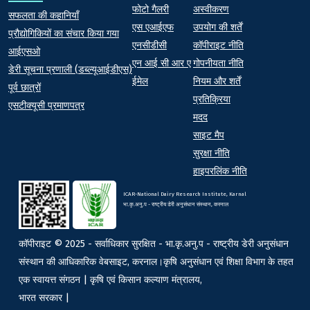
फोटो गैलरी
अस्वीकरण
At a Glance
सफलता की कहानियाँ
एस एआईएफ
उपयोग की शर्तें
प्रौद्योगिकियों का संचार किया गया
एनसीडीसी
कॉपीराइट नीति
आईएसओ
एन आई सी आर ए
गोपनीयता नीति
डेरी सूचना प्रणाली (डब्ल्यूआईडीएस)
ईमेल
नियम और शर्तें
पूर्व छात्रों
प्रतिक्रिया
एसटीक्यूसी प्रमाणपत्र
मदद
साइट मैप
सुरक्षा नीति
हाइपरलिंक नीति
ICAR-National Dairy Research Institute, Karnal
भा.कृ.अनु.प - राष्ट्रीय डेरी अनुसंधान संस्थान, करनाल
कॉपीराइट © 2025 - सर्वाधिकार सुरक्षित - भा.कृ.अनु.प - राष्ट्रीय डेरी अनुसंधान
संस्थान की आधिकारिक वेबसाइट, करनाल।कृषि अनुसंधान एवं शिक्षा विभाग के तहत
एक स्वायत्त संगठन | कृषि एवं किसान कल्याण मंत्रालय,
भारत सरकार |